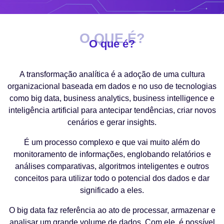
O QUE É?
O que é?
A transformação analítica é a adoção de uma cultura
organizacional baseada em dados e no uso de tecnologias
como big data, business analytics, business intelligence e
inteligência artificial para antecipar tendências, criar novos
cenários e gerar insights.
É um processo complexo e que vai muito além do
monitoramento de informações, englobando relatórios e
análises comparativas, algoritmos inteligentes e outros
conceitos para utilizar todo o potencial dos dados e dar
significado a eles.
O big data faz referência ao ato de processar, armazenar e
analisar um grande volume de dados. Com ele, é possível