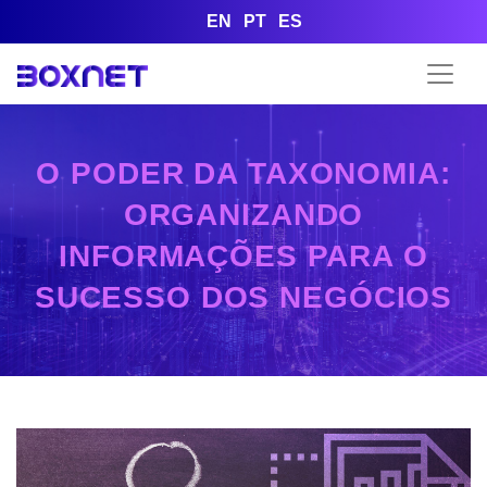
EN
PT
ES
O PODER DA TAXONOMIA:
ORGANIZANDO
INFORMAÇÕES PARA O
SUCESSO DOS NEGÓCIOS